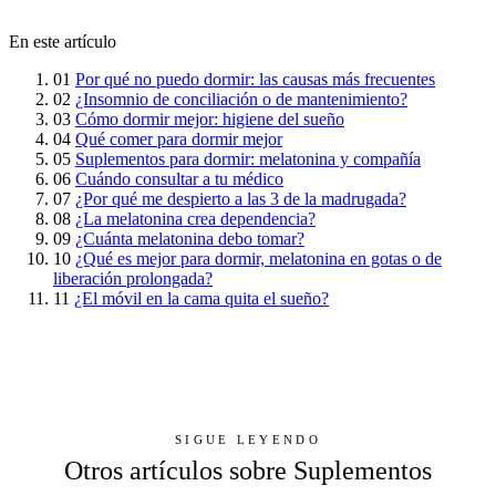
En este artículo
01
Por qué no puedo dormir: las causas más frecuentes
02
¿Insomnio de conciliación o de mantenimiento?
03
Cómo dormir mejor: higiene del sueño
04
Qué comer para dormir mejor
05
Suplementos para dormir: melatonina y compañía
06
Cuándo consultar a tu médico
07
¿Por qué me despierto a las 3 de la madrugada?
08
¿La melatonina crea dependencia?
09
¿Cuánta melatonina debo tomar?
10
¿Qué es mejor para dormir, melatonina en gotas o de
liberación prolongada?
11
¿El móvil en la cama quita el sueño?
SIGUE LEYENDO
Otros artículos sobre Suplementos