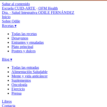
Saltar al contenido
Escuela CUID-ARTE
·
OFM Health
Dra. · Salud Integrativa
ODILE FERNÁNDEZ
Inicio
Sobre Odile
Recetas
▾
Todas las recetas
Desayunos
Entrantes y ensaladas
Plato principal
Postres y dulces
Blog
▾
Todas las entradas
Alimentación Saludable
Mente y vida anticáncer
Suplementos
Oncología
Ejercicio
Prensa
Libros
Contacta