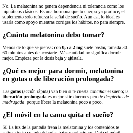
No. La melatonina no genera dependencia ni tolerancia como los
hipnóticos clásicos. Es una hormona que tu cuerpo ya produce; el
suplemento solo refuerza la señal de sueño. Aun así, lo ideal es
usarla como apoyo mientras corriges los hábitos, no para siempre.
¿Cuánta melatonina debo tomar?
Menos de lo que se piensa: con
0,5 a 2 mg
suele bastar, tomada 30-
60 minutos antes de acostarte. Más cantidad no significa dormir
mejor. Empieza por la dosis baja y ajústala.
¿Qué es mejor para dormir, melatonina
en gotas o de liberación prolongada?
Las
gotas
(acción rápida) van bien si te cuesta
conciliar
el sueño; la
liberación prolongada
es mejor si te duermes pero
te despiertas de
madrugada
, porque libera la melatonina poco a poco.
¿El móvil en la cama quita el sueño?
Sí. La luz de la pantalla frena la melatonina y los contenidos te
activan justo cuando deberías bajar revoluciones. Deja el móvil