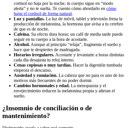
cortisol no baja por la noche, tu cuerpo sigue en “modo
alerta” y no te suelta. Te cuento cómo abordarlo en
cómo
bajar el cortisol de forma natural
.
Luz y pantallas.
La luz de móvil, tablet y televisión frena la
producción de melatonina, la hormona que avisa a tu cerebro
de que es de noche.
Cafeína.
Su efecto dura horas; un café de media tarde puede
seguir en tu cuerpo a la hora de acostarte.
Alcohol.
Aunque al principio “relaja”, fragmenta el sueño y
hace que te despiertes de madrugada.
Horarios irregulares.
Acostarte y levantarte a horas distintas
cada día desajusta tu reloj interno.
Cenas copiosas o muy tardías.
Hacer la digestión tumbada
empeora el descanso.
Ansiedad y rumiación.
La cabeza que no para es uno de los
motivos más frecuentes de no poder dormir.
Cambios hormonales y edad.
La menopausia y el
envejecimiento reducen la melatonina propia y alteran el
sueño.
¿Insomnio de conciliación o de
mantenimiento?
Distinguirlo ayuda a saber qué corregir: