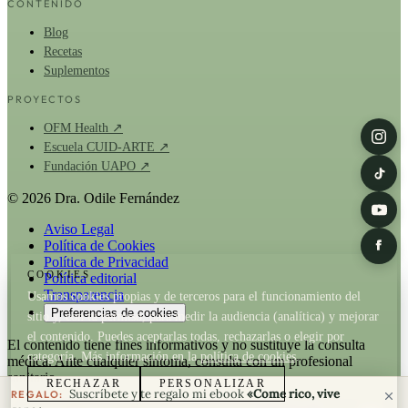
CONTENIDO
Blog
Recetas
Suplementos
PROYECTOS
OFM Health ↗
Escuela CUID-ARTE ↗
Fundación UAPO ↗
© 2026 Dra. Odile Fernández
Aviso Legal
Política de Cookies
Política de Privacidad
COOKIES
Política editorial
Transparencia
Usamos cookies propias y de terceros para el funcionamiento del
Preferencias de cookies
sitio y, con tu permiso, para medir la audiencia (analítica) y mejorar
el contenido. Puedes aceptarlas todas, rechazarlas o elegir por
El contenido tiene fines informativos y no sustituye la consulta
categoría. Más información en la
política de cookies
.
médica. Ante cualquier síntoma, consulta con un profesional
sanitario.
RECHAZAR
PERSONALIZAR
Suscríbete y te regalo mi ebook
«Come rico, vive
REGALO: