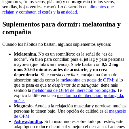
legumbres, frutos secos, plátano) y en
magnesio
(frutos secos,
semillas, hojas verdes, cacao). Lo desarrollo en
alimentos que
relajan y combaten el estrés y la ansiedad
.
Suplementos para dormir: melatonina y
compañía
Cuando los hábitos no bastan, algunos suplementos ayudan:
Melatonina.
No es un somnífero: es la señal de “es de
noche”. Va bien para conciliar, para el jet lag y para personas
mayores (que fabrican menos). Suele bastar con
0,5-2 mg
unos 30-60 minutos antes de acostarte
, y
no crea
dependencia
. Si te cuesta
conciliar
, encaja una forma de
absorción rápida como la
melatonina en gotas de OFM
; si lo
que te pasa es que
te despiertas de madrugada
, tiene más
sentido la
melatonina de OFM de liberación prolongada
. Te
explico la diferencia en
melatonina de liberación prolongada:
qué es
.
Magnesio.
Ayuda a la relajación muscular y nerviosa; muchas
personas lo tienen bajo. Una opción de calidad es el
magnesio
de OFM
.
Ashwagandha
.
Si tu insomnio es sobre todo por estrés, este
adaptógeno reduce el cortisol y mejora el descanso. Lo tienes