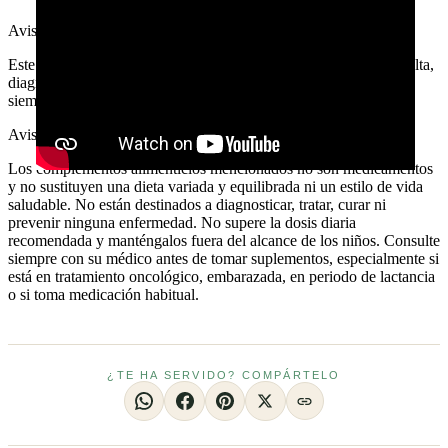
Aviso médico
Este contenido es informativo y educativo. No sustituye la consulta,
diagnóstico o tratamiento de un profesional sanitario. Consulta
siempre a tu médico antes de tomar decisiones sobre tu salud.
Aviso legal · complementos alimenticios
Los complementos alimenticios mencionados no son medicamentos
y no sustituyen una dieta variada y equilibrada ni un estilo de vida
saludable. No están destinados a diagnosticar, tratar, curar ni
prevenir ninguna enfermedad. No supere la dosis diaria
recomendada y manténgalos fuera del alcance de los niños. Consulte
siempre con su médico antes de tomar suplementos, especialmente si
está en tratamiento oncológico, embarazada, en periodo de lactancia
o si toma medicación habitual.
¿TE HA SERVIDO? COMPÁRTELO