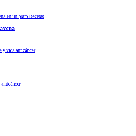
Recetas
 avena
 y vida anticáncer
 anticáncer
a