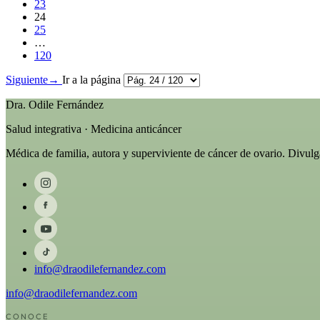
23
24
25
…
120
Siguiente
→
Ir a la página
Dra. Odile Fernández
Salud integrativa · Medicina anticáncer
Médica de familia, autora y superviviente de cáncer de ovario. Divul
info@draodilefernandez.com
info@draodilefernandez.com
CONOCE