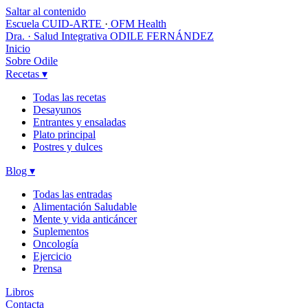
Saltar al contenido
Escuela CUID-ARTE
·
OFM Health
Dra. · Salud Integrativa
ODILE FERNÁNDEZ
Inicio
Sobre Odile
Recetas
▾
Todas las recetas
Desayunos
Entrantes y ensaladas
Plato principal
Postres y dulces
Blog
▾
Todas las entradas
Alimentación Saludable
Mente y vida anticáncer
Suplementos
Oncología
Ejercicio
Prensa
Libros
Contacta