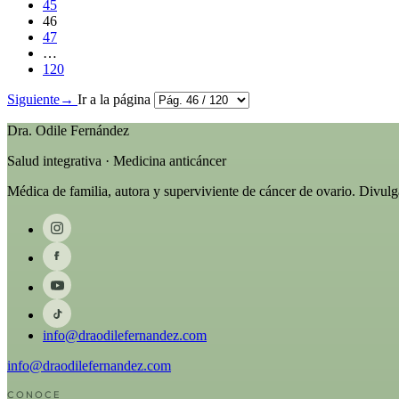
45
46
47
…
120
Siguiente
→
Ir a la página
Dra. Odile Fernández
Salud integrativa · Medicina anticáncer
Médica de familia, autora y superviviente de cáncer de ovario. Divul
info@draodilefernandez.com
info@draodilefernandez.com
CONOCE