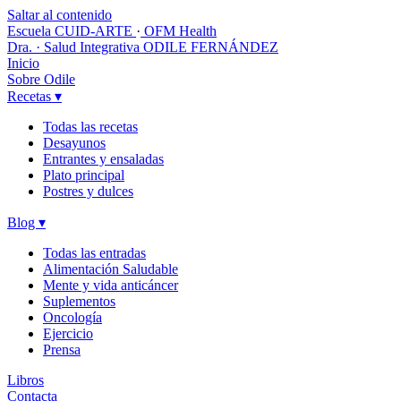
Saltar al contenido
Escuela CUID-ARTE
·
OFM Health
Dra. · Salud Integrativa
ODILE FERNÁNDEZ
Inicio
Sobre Odile
Recetas
▾
Todas las recetas
Desayunos
Entrantes y ensaladas
Plato principal
Postres y dulces
Blog
▾
Todas las entradas
Alimentación Saludable
Mente y vida anticáncer
Suplementos
Oncología
Ejercicio
Prensa
Libros
Contacta