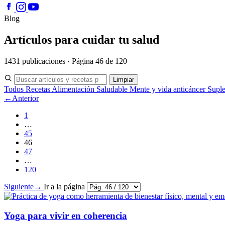
Blog
Artículos para cuidar tu salud
1431 publicaciones · Página 46 de 120
Limpiar
Todos
Recetas
Alimentación Saludable
Mente y vida anticáncer
Supl
←
Anterior
1
…
45
46
47
…
120
Siguiente
→
Ir a la página
Yoga para vivir en coherencia