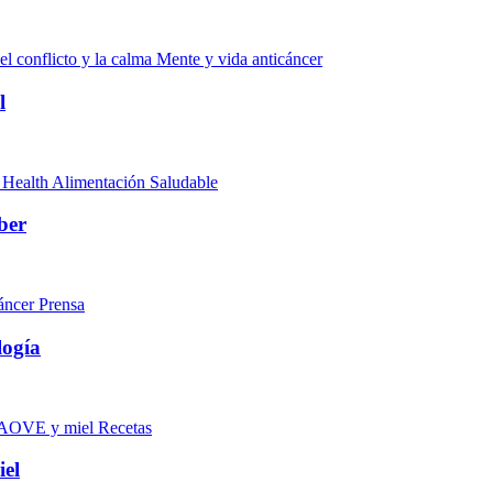
Mente y vida anticáncer
l
Alimentación Saludable
ber
Prensa
logía
Recetas
iel