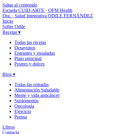
Saltar al contenido
Escuela CUID-ARTE
·
OFM Health
Dra. · Salud Integrativa
ODILE FERNÁNDEZ
Inicio
Sobre Odile
Recetas
▾
Todas las recetas
Desayunos
Entrantes y ensaladas
Plato principal
Postres y dulces
Blog
▾
Todas las entradas
Alimentación Saludable
Mente y vida anticáncer
Suplementos
Oncología
Ejercicio
Prensa
Libros
Contacta