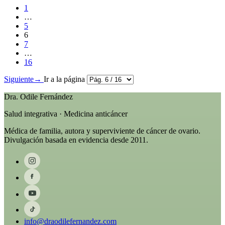
1
…
5
6
7
…
16
Siguiente
→
Ir a la página
Dra. Odile Fernández
Salud integrativa · Medicina anticáncer
Médica de familia, autora y superviviente de cáncer de ovario.
Divulgación basada en evidencia desde 2011.
info@draodilefernandez.com