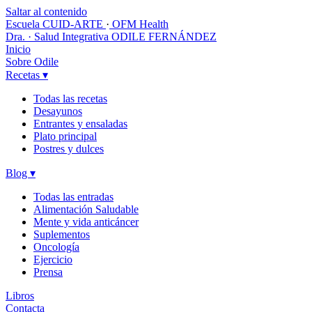
Saltar al contenido
Escuela CUID-ARTE
·
OFM Health
Dra. · Salud Integrativa
ODILE FERNÁNDEZ
Inicio
Sobre Odile
Recetas
▾
Todas las recetas
Desayunos
Entrantes y ensaladas
Plato principal
Postres y dulces
Blog
▾
Todas las entradas
Alimentación Saludable
Mente y vida anticáncer
Suplementos
Oncología
Ejercicio
Prensa
Libros
Contacta