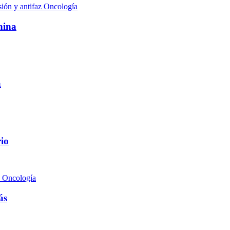
Oncología
nina
a
rio
Oncología
ás