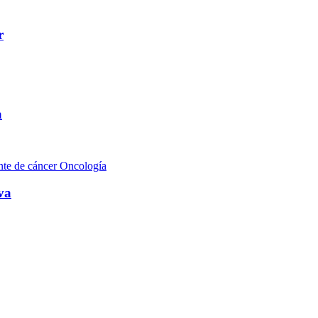
r
a
Oncología
va