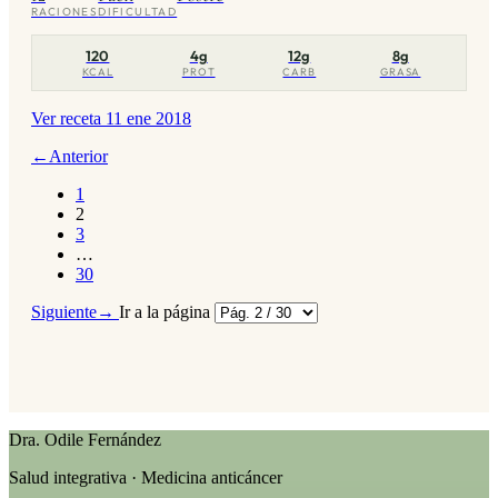
RACIONES
DIFICULTAD
120
4g
12g
8g
KCAL
PROT
CARB
GRASA
Ver receta
11 ene 2018
←
Anterior
1
2
3
…
30
Siguiente
→
Ir a la página
Dra. Odile Fernández
Salud integrativa · Medicina anticáncer