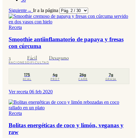
Siguiente
→
Ir a la página
Receta
Smoothie antiinflamatorio de papaya y fresas
con cúrcuma
3
Fácil
Desayuno
RACIONES
DIFICULTAD
175
4g
26g
7g
KCAL
PROT
CARB
GRASA
Ver receta
06 feb 2020
Receta
Bolitas energéticas de coco y limón, veganas y
raw