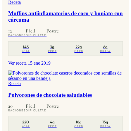
Receta
Muffins antiinflamatorios de coco y boniato con
cúrcuma
12
Fácil
Postre
RACIONES
DIFICULTAD
145
3g
22g
6g
KCAL
PROT
CARB
GRASA
Ver receta
15 ene 2019
Receta
Polvorones de chocolate saludables
20
Fácil
Postre
RACIONES
DIFICULTAD
220
4g
18g
15g
KCAL
PROT
CARB
GRASA