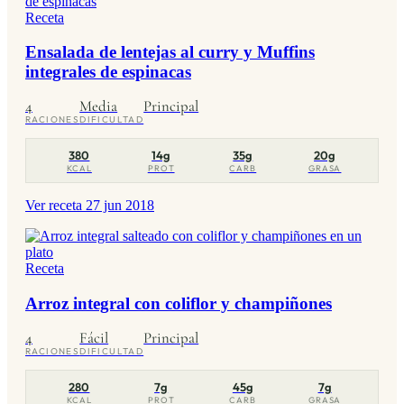
Receta
Ensalada de lentejas al curry y Muffins
integrales de espinacas
4
Media
Principal
RACIONES
DIFICULTAD
380
14g
35g
20g
KCAL
PROT
CARB
GRASA
Ver receta
27 jun 2018
Receta
Arroz integral con coliflor y champiñones
4
Fácil
Principal
RACIONES
DIFICULTAD
280
7g
45g
7g
KCAL
PROT
CARB
GRASA