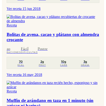
Ver receta
15 jun 2018
Receta
Bolitas de avena, cacao y plátano con almendra
crocante
20
Fácil
Postre
RACIONES
DIFICULTAD
70
2g
10g
3g
KCAL
PROT
CARB
GRASA
Ver receta
16 may 2018
Receta
Muffin de arándano en taza en 1 minuto (sin
azúcar ni harina)