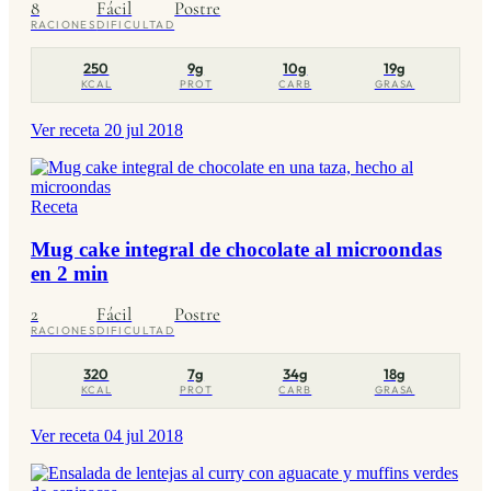
8
Fácil
Postre
RACIONES
DIFICULTAD
250
9g
10g
19g
KCAL
PROT
CARB
GRASA
Ver receta
20 jul 2018
Receta
Mug cake integral de chocolate al microondas
en 2 min
2
Fácil
Postre
RACIONES
DIFICULTAD
320
7g
34g
18g
KCAL
PROT
CARB
GRASA
Ver receta
04 jul 2018