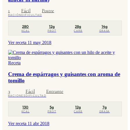
1
Fácil
Postre
RACIÓN
DIFICULTAD
280
12g
28g
14g
KCAL
PROT
CARB
GRASA
Ver receta
11 may 2018
Receta
Crema de espárragos y guisantes con aroma de
tomillo
3
Fácil
Entrante
RACIONES
DIFICULTAD
130
5g
12g
7g
KCAL
PROT
CARB
GRASA
Ver receta
11 abr 2018