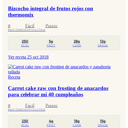
Bizcocho integral de frutos rojos con
thermomix
8
Fácil
Postre
RACIONES
DIFICULTAD
250
5g
28g
12g
KCAL
PROT
CARB
GRASA
Ver receta
25 oct 2018
Receta
Carrot cake raw con frosting de anacardos
para celebrar mi 40 cumpleaños
8
Fácil
Postre
RACIONES
DIFICULTAD
230
4g
18g
15g
KCAL
PROT
CARB
GRASA