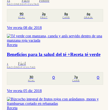
12
Fácil
Postre
RACIONES
DIFICULTAD
90
2g
8g
6g
KCAL
PROT
CARB
GRASA
Ver receta
08 dic 2018
Receta
Beneficios para la salud del té +Receta té verde
1
Fácil
RACIÓN
DIFICULTAD
30
0
7g
0
KCAL
CARB
Ver receta
05 dic 2018
Receta