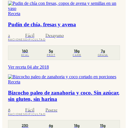
Receta
Pudín de chía, fresas y avena
2
Fácil
Desayuno
RACIONES
DIFICULTAD
160
5g
18g
7g
KCAL
PROT
CARB
GRASA
Ver receta
04 abr 2018
Receta
Bizcocho paleo de zanahoria y coco. Sin azúcar,
sin gluten, sin harina
8
Fácil
Postre
RACIONES
DIFICULTAD
230
6g
18g
15g