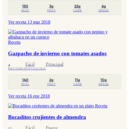
150
3g
22g
6g
KCAL
PROT
CARB
GRASA
Ver receta
13 mar 2018
Receta
Gazpacho de invierno con tomates asados
4
Fácil
Principal
RACIONES
DIFICULTAD
140
2g
11g
10g
KCAL
PROT
CARB
GRASA
Ver receta
16 ene 2018
Receta
Bocaditos crujientes de almendra
12
Fácil
Postre