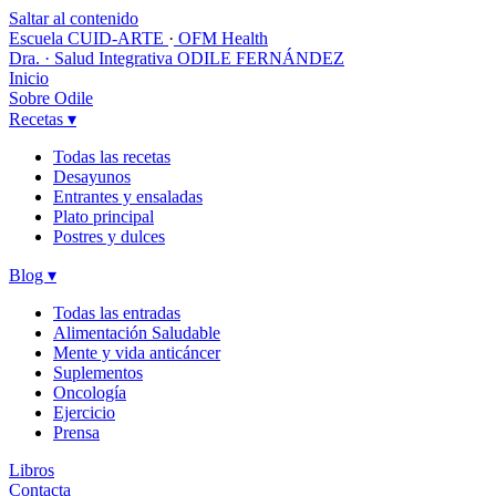
Saltar al contenido
Escuela CUID-ARTE
·
OFM Health
Dra. · Salud Integrativa
ODILE FERNÁNDEZ
Inicio
Sobre Odile
Recetas
▾
Todas las recetas
Desayunos
Entrantes y ensaladas
Plato principal
Postres y dulces
Blog
▾
Todas las entradas
Alimentación Saludable
Mente y vida anticáncer
Suplementos
Oncología
Ejercicio
Prensa
Libros
Contacta