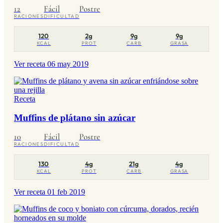
12
Fácil
Postre
RACIONES
DIFICULTAD
120
2g
9g
9g
KCAL
PROT
CARB
GRASA
Ver receta
06 may 2019
Receta
Muffins de plátano sin azúcar
10
Fácil
Postre
RACIONES
DIFICULTAD
130
4g
21g
4g
KCAL
PROT
CARB
GRASA
Ver receta
01 feb 2019