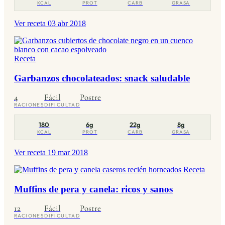
KCAL
PROT
CARB
GRASA
Ver receta
03 abr 2018
Receta
Garbanzos chocolateados: snack saludable
4
Fácil
Postre
RACIONES
DIFICULTAD
180
6g
22g
8g
KCAL
PROT
CARB
GRASA
Ver receta
19 mar 2018
Receta
Muffins de pera y canela: ricos y sanos
12
Fácil
Postre
RACIONES
DIFICULTAD