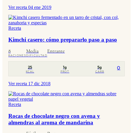
Ver receta
04 ene 2019
Receta
Kimchi casero: cómo prepararlo paso a paso
8
Media
Entrante
RACIONES
DIFICULTAD
25
1g
5g
0
KCAL
PROT
CARB
Ver receta
17 dic 2018
Receta
Rocas de chocolate negro con avena y
almendras al aroma de mandarina