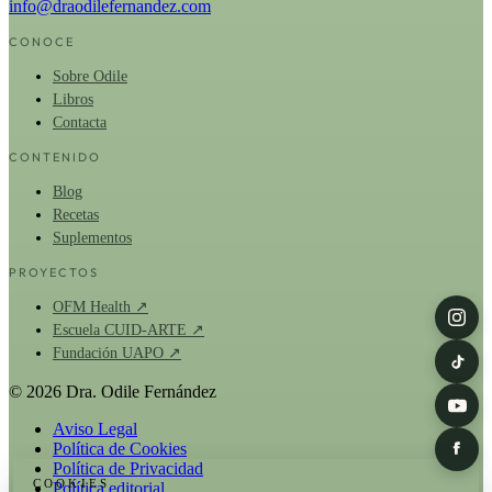
info@draodilefernandez.com
CONOCE
Sobre Odile
Libros
Contacta
CONTENIDO
Blog
Recetas
Suplementos
PROYECTOS
OFM Health ↗
Escuela CUID-ARTE ↗
Fundación UAPO ↗
© 2026 Dra. Odile Fernández
Aviso Legal
Política de Cookies
Política de Privacidad
COOKIES
Política editorial