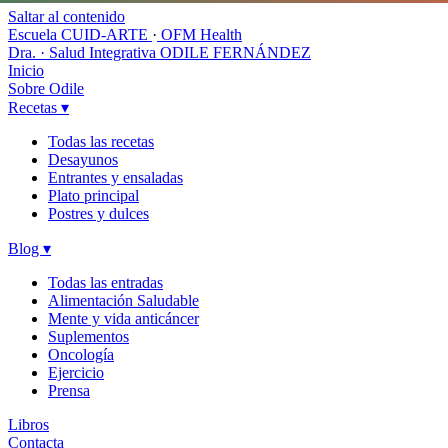
Saltar al contenido
Escuela CUID-ARTE
·
OFM Health
Dra. · Salud Integrativa
ODILE FERNÁNDEZ
Inicio
Sobre Odile
Recetas
▾
Todas las recetas
Desayunos
Entrantes y ensaladas
Plato principal
Postres y dulces
Blog
▾
Todas las entradas
Alimentación Saludable
Mente y vida anticáncer
Suplementos
Oncología
Ejercicio
Prensa
Libros
Contacta