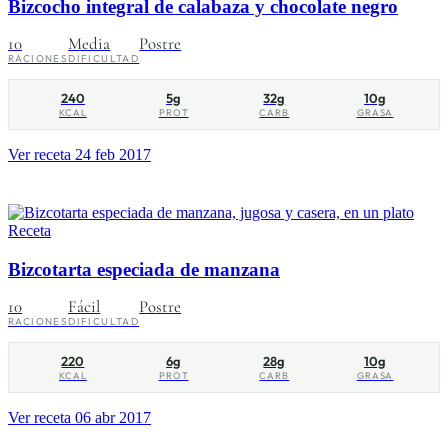
Bizcocho integral de calabaza y chocolate negro
10
Media
Postre
RACIONES
DIFICULTAD
240
5g
32g
10g
KCAL
PROT
CARB
GRASA
Ver receta
24 feb 2017
Receta
Bizcotarta especiada de manzana
10
Fácil
Postre
RACIONES
DIFICULTAD
220
6g
28g
10g
KCAL
PROT
CARB
GRASA
Ver receta
06 abr 2017