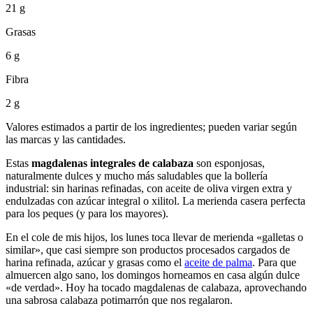
21 g
Grasas
6 g
Fibra
2 g
Valores estimados a partir de los ingredientes; pueden variar según
las marcas y las cantidades.
Estas
magdalenas integrales de calabaza
son esponjosas,
naturalmente dulces y mucho más saludables que la bollería
industrial: sin harinas refinadas, con aceite de oliva virgen extra y
endulzadas con azúcar integral o xilitol. La merienda casera perfecta
para los peques (y para los mayores).
En el cole de mis hijos, los lunes toca llevar de merienda «galletas o
similar», que casi siempre son productos procesados cargados de
harina refinada, azúcar y grasas como el
aceite de palma
. Para que
almuercen algo sano, los domingos horneamos en casa algún dulce
«de verdad». Hoy ha tocado magdalenas de calabaza, aprovechando
una sabrosa calabaza potimarrón que nos regalaron.