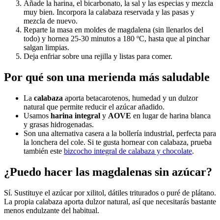
Añade la harina, el bicarbonato, la sal y las especias y mezcla
muy bien. Incorpora la calabaza reservada y las pasas y
mezcla de nuevo.
Reparte la masa en moldes de magdalena (sin llenarlos del
todo) y hornea 25-30 minutos a 180 ºC, hasta que al pinchar
salgan limpias.
Deja enfriar sobre una rejilla y listas para comer.
Por qué son una merienda más saludable
La
calabaza
aporta betacarotenos, humedad y un dulzor
natural que permite reducir el azúcar añadido.
Usamos
harina integral
y
AOVE
en lugar de harina blanca
y grasas hidrogenadas.
Son una alternativa casera a la bollería industrial, perfecta para
la lonchera del cole. Si te gusta hornear con calabaza, prueba
también este
bizcocho integral de calabaza y chocolate
.
¿Puedo hacer las magdalenas sin azúcar?
Sí. Sustituye el azúcar por xilitol, dátiles triturados o puré de plátano.
La propia calabaza aporta dulzor natural, así que necesitarás bastante
menos endulzante del habitual.