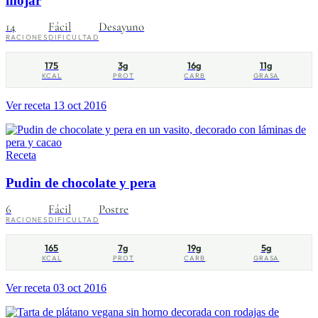
mojar
14
Fácil
Desayuno
RACIONES
DIFICULTAD
175
3g
16g
11g
KCAL
PROT
CARB
GRASA
Ver receta
13 oct 2016
Receta
Pudin de chocolate y pera
6
Fácil
Postre
RACIONES
DIFICULTAD
165
7g
19g
5g
KCAL
PROT
CARB
GRASA
Ver receta
03 oct 2016