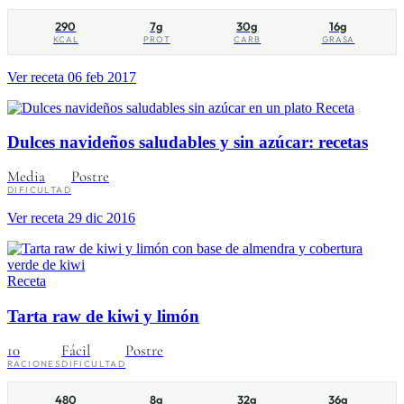
290
7g
30g
16g
KCAL
PROT
CARB
GRASA
Ver receta
06 feb 2017
Receta
Dulces navideños saludables y sin azúcar: recetas
Media
Postre
DIFICULTAD
Ver receta
29 dic 2016
Receta
Tarta raw de kiwi y limón
10
Fácil
Postre
RACIONES
DIFICULTAD
480
8g
32g
36g