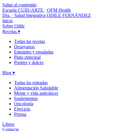
Saltar al contenido
Escuela CUID-ARTE
·
OFM Health
Dra. · Salud Integrativa
ODILE FERNÁNDEZ
Inicio
Sobre Odile
Recetas
▾
Todas las recetas
Desayunos
Entrantes y ensaladas
Plato principal
Postres y dulces
Blog
▾
Todas las entradas
Alimentación Saludable
Mente y vida anticáncer
Suplementos
Oncología
Ejercicio
Prensa
Libros
Contacta