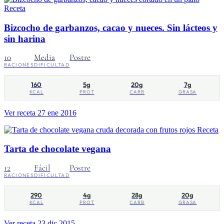
Receta
Bizcocho de garbanzos, cacao y nueces. Sin lácteos y
sin harina
10
Media
Postre
RACIONES
DIFICULTAD
160
5g
20g
7g
KCAL
PROT
CARB
GRASA
Ver receta
27 ene 2016
Receta
Tarta de chocolate vegana
12
Fácil
Postre
RACIONES
DIFICULTAD
290
4g
28g
20g
KCAL
PROT
CARB
GRASA
Ver receta
23 dic 2015