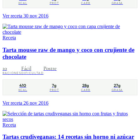
KCAL
PROT
CARB
GRASA
Ver receta
30 nov 2016
Receta
Tarta mousse raw de mango y coco con crujiente de
chocolate
10
Fácil
Postre
RACIONES
DIFICULTAD
410
7g
28g
27g
KCAL
PROT
CARB
GRASA
Ver receta
26 nov 2016
Receta
Tartas crudiveganas: 14 recetas sin horno ni azúcar