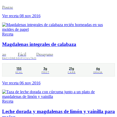
Postre
Ver receta
08 nov 2016
Receta
Magdalenas integrales de calabaza
20
Fácil
Desayuno
RACIONES
DIFICULTAD
155
3g
21g
6g
KCAL
PROT
CARB
GRASA
Ver receta
06 nov 2016
Receta
Leche dorada y magdalenas de limón y vainilla para