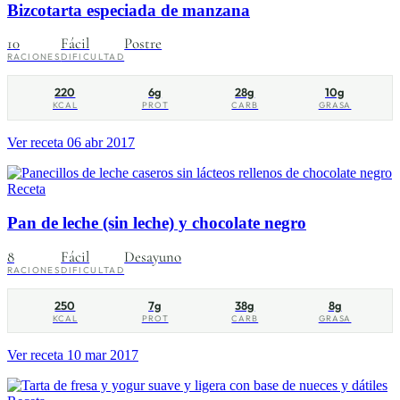
Bizcotarta especiada de manzana
10
Fácil
Postre
RACIONES
DIFICULTAD
220
6g
28g
10g
KCAL
PROT
CARB
GRASA
Ver receta
06 abr 2017
Receta
Pan de leche (sin leche) y chocolate negro
8
Fácil
Desayuno
RACIONES
DIFICULTAD
250
7g
38g
8g
KCAL
PROT
CARB
GRASA
Ver receta
10 mar 2017