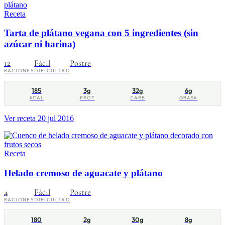
Receta
Tarta de plátano vegana con 5 ingredientes (sin
azúcar ni harina)
12
Fácil
Postre
RACIONES
DIFICULTAD
185
3g
32g
6g
KCAL
PROT
CARB
GRASA
Ver receta
20 jul 2016
Receta
Helado cremoso de aguacate y plátano
4
Fácil
Postre
RACIONES
DIFICULTAD
180
2g
30g
8g