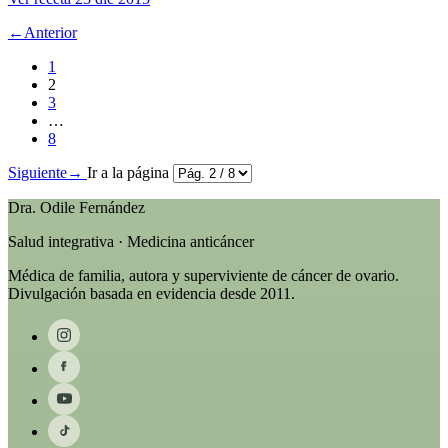
←
Anterior
1
2
3
…
8
Siguiente
→
Ir a la página
Dra. Odile Fernández
Salud integrativa · Medicina anticáncer
Médica de familia, autora y superviviente de cáncer de ovario.
Divulgación basada en evidencia desde 2011.