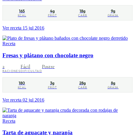
165
4g
18g
9g
KCAL
PROT
CARB
GRASA
Ver receta
15 jul 2016
Receta
Fresas y plátano con chocolate negro
2
Fácil
Postre
RACIONES
DIFICULTAD
180
3g
28g
8g
KCAL
PROT
CARB
GRASA
Ver receta
02 jul 2016
Receta
Tarta de aguacate y naranja