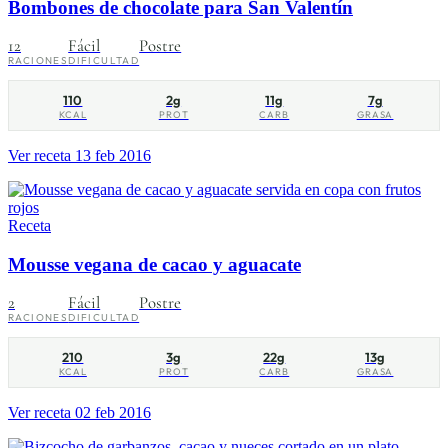
Bombones de chocolate para San Valentín
12
Fácil
Postre
RACIONES
DIFICULTAD
110
2g
11g
7g
KCAL
PROT
CARB
GRASA
Ver receta
13 feb 2016
Receta
Mousse vegana de cacao y aguacate
2
Fácil
Postre
RACIONES
DIFICULTAD
210
3g
22g
13g
KCAL
PROT
CARB
GRASA
Ver receta
02 feb 2016