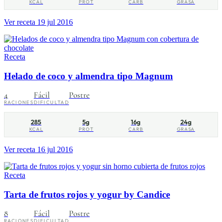
KCAL
PROT
CARB
GRASA
Ver receta
19 jul 2016
Receta
Helado de coco y almendra tipo Magnum
4
Fácil
Postre
RACIONES
DIFICULTAD
285
5g
16g
24g
KCAL
PROT
CARB
GRASA
Ver receta
16 jul 2016
Receta
Tarta de frutos rojos y yogur by Candice
8
Fácil
Postre
RACIONES
DIFICULTAD