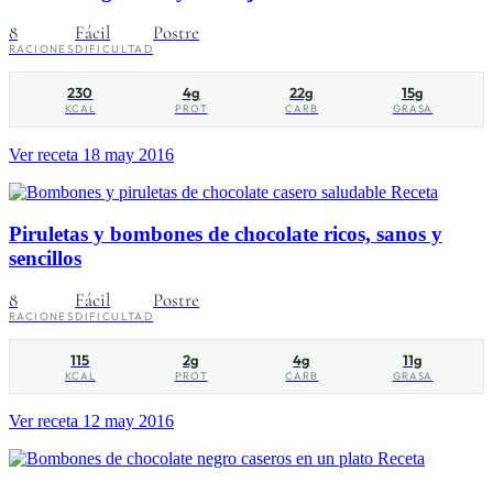
8
Fácil
Postre
RACIONES
DIFICULTAD
230
4g
22g
15g
KCAL
PROT
CARB
GRASA
Ver receta
18 may 2016
Receta
Piruletas y bombones de chocolate ricos, sanos y
sencillos
8
Fácil
Postre
RACIONES
DIFICULTAD
115
2g
4g
11g
KCAL
PROT
CARB
GRASA
Ver receta
12 may 2016
Receta