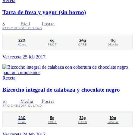
Receta
Tarta de fresa y yogur (sin horno)
8
Fácil
Postre
RACIONES
DIFICULTAD
220
6g
24g
11g
KCAL
PROT
CARB
GRASA
Ver receta
25 feb 2017
Receta
Bizcocho integral de calabaza y chocolate negro
10
Media
Postre
RACIONES
DIFICULTAD
240
5g
32g
10g
KCAL
PROT
CARB
GRASA
Ver receta
24 feb 2017