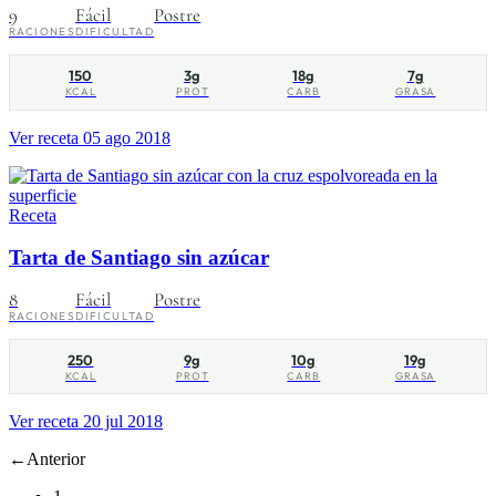
9
Fácil
Postre
RACIONES
DIFICULTAD
150
3g
18g
7g
KCAL
PROT
CARB
GRASA
Ver receta
05 ago 2018
Receta
Tarta de Santiago sin azúcar
8
Fácil
Postre
RACIONES
DIFICULTAD
250
9g
10g
19g
KCAL
PROT
CARB
GRASA
Ver receta
20 jul 2018
←
Anterior