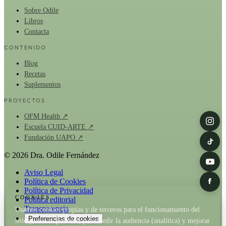
Sobre Odile
Libros
Contacta
CONTENIDO
Blog
Recetas
Suplementos
PROYECTOS
OFM Health ↗
Escuela CUID-ARTE ↗
Fundación UAPO ↗
© 2026 Dra. Odile Fernández
Aviso Legal
Política de Cookies
Política de Privacidad
COOKIES
Política editorial
Transparencia
Usamos cookies propias y de terceros para el funcionamiento del
Preferencias de cookies
sitio y, con tu permiso, para medir la audiencia (analítica) y mejorar