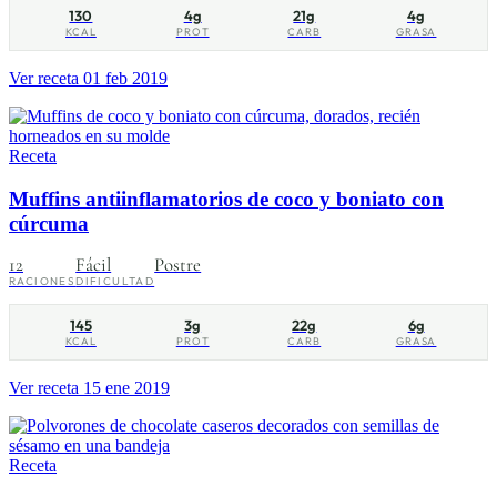
130
4g
21g
4g
KCAL
PROT
CARB
GRASA
Ver receta
01 feb 2019
Receta
Muffins antiinflamatorios de coco y boniato con
cúrcuma
12
Fácil
Postre
RACIONES
DIFICULTAD
145
3g
22g
6g
KCAL
PROT
CARB
GRASA
Ver receta
15 ene 2019
Receta