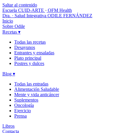
Saltar al contenido
Escuela CUID-ARTE
·
OFM Health
Dra. · Salud Integrativa
ODILE FERNÁNDEZ
Inicio
Sobre Odile
Recetas
▾
Todas las recetas
Desayunos
Entrantes y ensaladas
Plato principal
Postres y dulces
Blog
▾
Todas las entradas
Alimentación Saludable
Mente y vida anticáncer
Suplementos
Oncología
Ejercicio
Prensa
Libros
Contacta