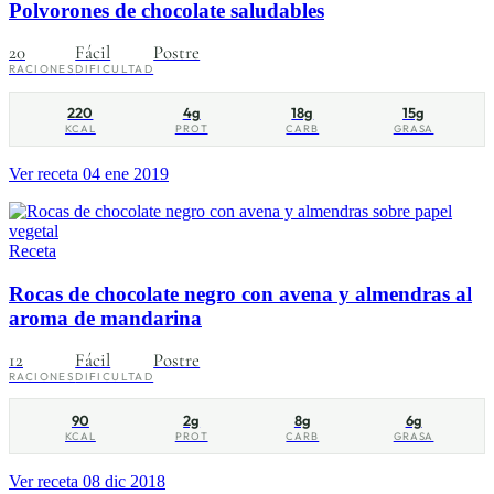
Polvorones de chocolate saludables
20
Fácil
Postre
RACIONES
DIFICULTAD
220
4g
18g
15g
KCAL
PROT
CARB
GRASA
Ver receta
04 ene 2019
Receta
Rocas de chocolate negro con avena y almendras al
aroma de mandarina
12
Fácil
Postre
RACIONES
DIFICULTAD
90
2g
8g
6g
KCAL
PROT
CARB
GRASA
Ver receta
08 dic 2018