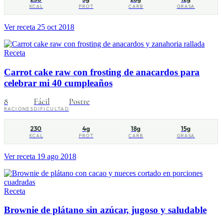
KCAL
PROT
CARB
GRASA
Ver receta
25 oct 2018
Receta
Carrot cake raw con frosting de anacardos para
celebrar mi 40 cumpleaños
8
Fácil
Postre
RACIONES
DIFICULTAD
230
4g
18g
15g
KCAL
PROT
CARB
GRASA
Ver receta
19 ago 2018
Receta
Brownie de plátano sin azúcar, jugoso y saludable