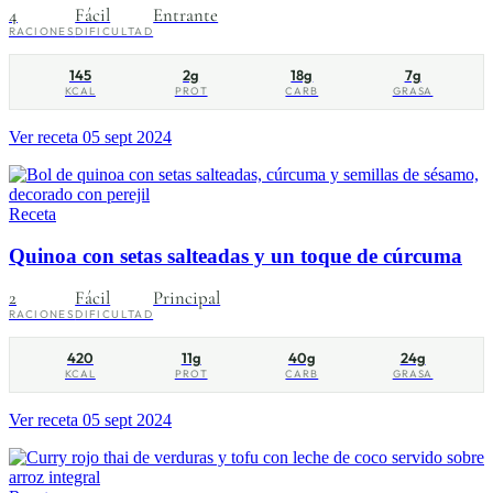
4
Fácil
Entrante
RACIONES
DIFICULTAD
145
2g
18g
7g
KCAL
PROT
CARB
GRASA
Ver receta
05 sept 2024
Receta
Quinoa con setas salteadas y un toque de cúrcuma
2
Fácil
Principal
RACIONES
DIFICULTAD
420
11g
40g
24g
KCAL
PROT
CARB
GRASA
Ver receta
05 sept 2024