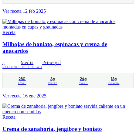
Ver receta
12 feb 2025
Receta
Milhojas de boniato, espinacas y crema de
anacardos
4
Media
Principal
RACIONES
DIFICULTAD
280
8g
24g
18g
KCAL
PROT
CARB
GRASA
Ver receta
16 ene 2025
Receta
Crema de zanahoria, jengibre y boniato